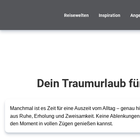
Reisewelten
Inspiration
Ange
Adults
Only
Dein
Dein Traumurlaub fü
Traumurlaub
nur für
Erwachsene
Manchmal ist es Zeit für eine Auszeit vom Alltag – genau 
aus Ruhe, Erholung und Zweisamkeit. Keine Ablenkungen, k
den Moment in vollen Zügen genießen kannst.