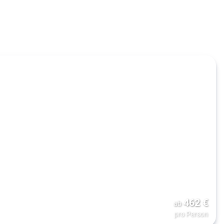
462
€
ab
pro Person