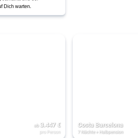
f Dich warten.
3.447
€
Costa Barcelona
ab
pro Person
7 Nächte
+
Halbpension