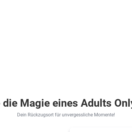
.
inkl.
Flüge
602
€
ab
Zum Angebot
Zum Angebot
pro Person
 die Magie eines Adults Onl
Dein Rückzugsort für unvergessliche Momente!