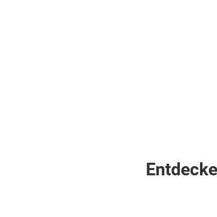
Inclusive
inkl.
.
Flüge
Doppelzimmer
(D2N)
.
inkl.
Flüge
905
€
ab
pro Person
1.608
€
ab
Zum Angebot
pro Person
Entdecke