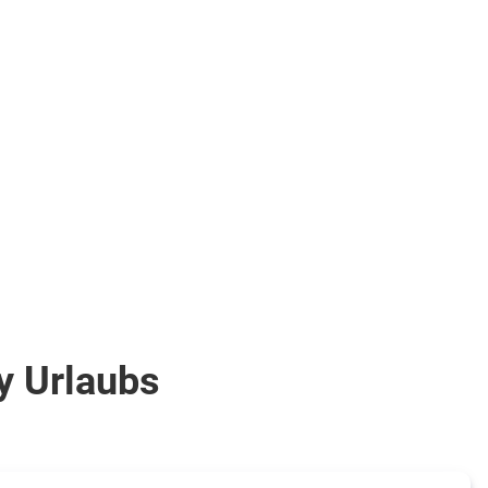
(ROX1)
.
inkl.
Flüge
2.417
€
ab
Zum Angebot
pro Person
y Urlaubs