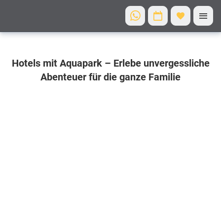
Finde Dein
Hotels mit Aquapark – Erlebe unvergessliche
Traumhotel
mit
Abenteuer für die ganze Familie
Aquapark
Entdecke Hotels
mit aufregendem
Aquapark für
unvergessliche
Familienabenteuer!