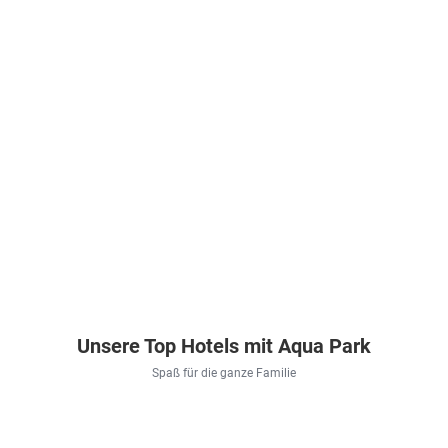
Unsere Top Hotels mit Aqua Park
Spaß für die ganze Familie
Türkei . Türkische Riviera . Alanya
Griechenland . Kreta . Stalida
Spanien . Costa Dorada . La Pin
Ägypten . Rot
Blue
Horizon
Ohtels
Royal