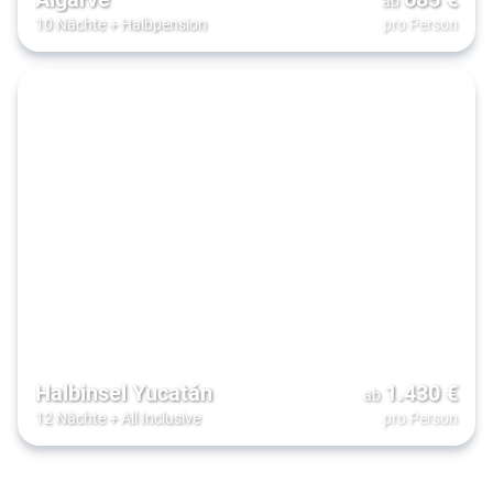
ab
10 Nächte
+
Halbpension
pro Person
Halbinsel Yucatán
1.430
€
ab
12 Nächte
+
All Inclusive
pro Person