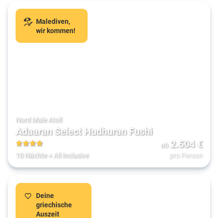
Malediven,
wir kommen!
Nord Male Atoll
Adaaran Select Hudhuran Fushi
2.504
€
ab
4
10 Nächte
+
All Inclusive
pro Person
Deine
griechische
Auszeit