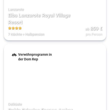
Lanzarote
Elba Lanzarote Royal Village
Resort
859
€
ab
4
7 Nächte
+
Halbpension
pro Person
Verwöhnprogramm in
der Dom Rep
Ostküste
Bahia Principe Escape Ambar