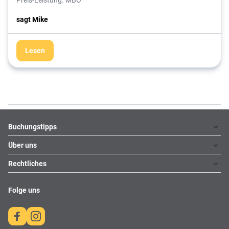
sagt Mike
Lesen
Footer
Footer navigation
Buchungstipps
Über uns
Warum im Reisebüro buchen
Hoteltipps
Rechtliches
Kontakt
Reisewelten
Über uns
Impressum
Folge uns
Karriere
Datenschutz
AGBs