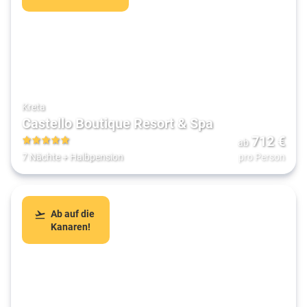
Kreta
Castello Boutique Resort & Spa
712
€
ab
5
7 Nächte
+
Halbpension
pro Person
Ab auf die
Kanaren!