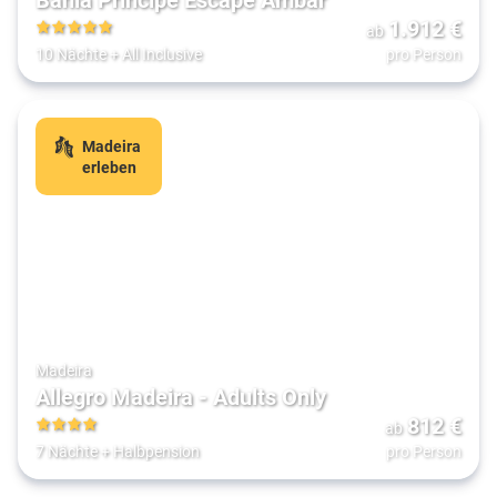
1.912
€
ab
5
10 Nächte
+
All Inclusive
pro Person
Madeira
erleben
Madeira
Allegro Madeira - Adults Only
812
€
ab
4
7 Nächte
+
Halbpension
pro Person