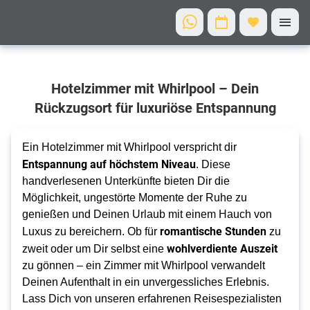
Entspannung
Hotelzimmer mit Whirlpool – Dein
neu definiert
Rückzugsort für luxuriöse Entspannung
Dein
Hotelzimmer
mit Whirlpool
Ein Hotelzimmer mit Whirlpool verspricht dir
Entspannung auf höchstem Niveau
. Diese
für
handverlesenen Unterkünfte bieten Dir die
unvergessliche
Möglichkeit, ungestörte Momente der Ruhe zu
Momente
genießen und Deinen Urlaub mit einem Hauch von
romantische Stunden
Luxus zu bereichern. Ob für
zu
wohlverdiente Auszeit
zweit oder um Dir selbst eine
zu gönnen – ein Zimmer mit Whirlpool verwandelt
Deinen Aufenthalt in ein unvergessliches Erlebnis.
Lass Dich von unseren erfahrenen Reisespezialisten