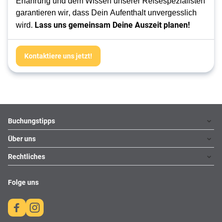
Erfahrung und dem Wissen unserer Reisespezialisten 
garantieren wir, dass Dein Aufenthalt unvergesslich 
Lass uns gemeinsam Deine Auszeit planen!
wird. 
Kontaktiere uns jetzt!
Footer
Footer navigation
Buchungstipps
Über uns
Warum im Reisebüro buchen
Hoteltipps
Rechtliches
Kontakt
Reisewelten
Über uns
Impressum
Folge uns
Karriere
Datenschutz
AGBs