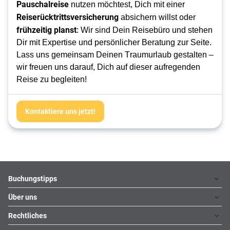
Pauschalreise 
nutzen möchtest, Dich mit einer 
Reiserücktrittsversicherung 
absichern willst oder 
frühzeitig planst
: Wir sind Dein Reisebüro und stehen 
Dir mit Expertise und persönlicher Beratung zur Seite. 
Lass uns gemeinsam Deinen Traumurlaub gestalten – 
wir freuen uns darauf, Dich auf dieser aufregenden 
Reise zu begleiten!
Kontaktiere uns jetzt!
Footer
Footer navigation
Buchungstipps
Über uns
Warum im Reisebüro buchen
Hoteltipps
Rechtliches
Kontakt
Reisewelten