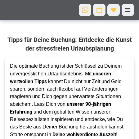
Deine
Tipps für Deine Buchung: Entdecke die Kunst
Traumreise
beginnt
der stressfreien Urlaubsplanung
hier
Inspirierende
Die optimale Buchung ist der Schlüssel zu Deinem 
Tipps für die
unseren 
unvergesslichen Urlaubserlebnis. Mit 
perfekte
wertvollen Tipps
 kannst Du nicht nur Zeit und Geld 
Urlaubsbuchung
sparen, sondern auch flexibel auf Veränderungen 
reagieren und Dich gegen unerwartete Situationen 
unserer 90-jährigen 
absichern. Lass Dich von 
Erfahrung
 und dem geballten Wissen unserer 
Reisespezialisten inspirieren und entdecke, wie Du 
das Beste aus Deiner Buchung herausholen kannst. 
Deine wohlverdiente Auszeit
Starte entspannt in 
!