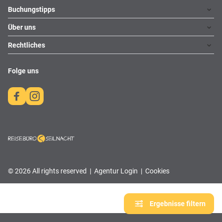
Footer navigation
Buchungstipps
Über uns
Warum im Reisebüro buchen
Hoteltipps
Rechtliches
Kontakt
Reisewelten
Über uns
Impressum
Folge uns
Karriere
Datenschutz
AGBs
©
2026
All rights reserved
|
Agentur Login
|
Cookies
Ergebnisse filtern