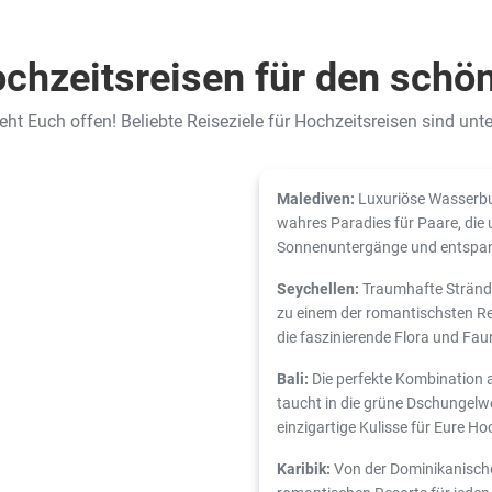
chzeitsreisen für den schö
teht Euch offen! Beliebte Reiseziele für Hochzeitsreisen sind unt
Malediven:
Luxuriöse Wasserbun
wahres Paradies für Paare, die
Sonnenuntergänge und entspann
Seychellen:
Traumhafte Strände
zu einem der romantischsten Rei
die faszinierende Flora und Fa
Bali:
Die perfekte Kombination 
taucht in die grüne Dschungelwe
einzigartige Kulisse für Eure Ho
Karibik:
Von der Dominikanischen