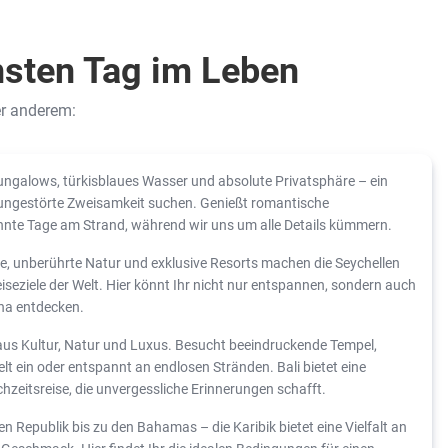
nsten Tag im Leben
er anderem:
galows, türkisblaues Wasser und absolute Privatsphäre – ein
 ungestörte Zweisamkeit suchen. Genießt romantische
te Tage am Strand, während wir uns um alle Details kümmern.
, unberührte Natur und exklusive Resorts machen die Seychellen
seziele der Welt. Hier könnt Ihr nicht nur entspannen, sondern auch
una entdecken.
aus Kultur, Natur und Luxus. Besucht beeindruckende Tempel,
lt ein oder entspannt an endlosen Stränden. Bali bietet eine
chzeitsreise, die unvergessliche Erinnerungen schafft.
 Republik bis zu den Bahamas – die Karibik bietet eine Vielfalt an