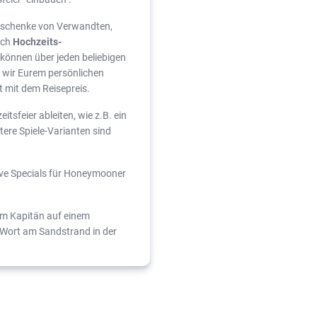
geschenke von Verwandten,
uch
Hochzeits-
können über jeden beliebigen
n wir Eurem persönlichen
 mit dem Reisepreis.
itsfeier ableiten, wie z.B. ein
itere Spiele-Varianten sind
sive Specials für Honeymooner
om Kapitän auf einem
A-Wort am Sandstrand in der