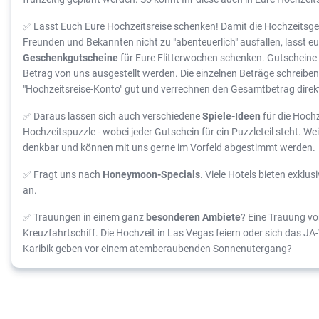
✅ Lasst Euch Eure Hochzeitsreise schenken! Damit die Hochzeits
Freunden und Bekannten nicht zu "abenteuerlich" ausfallen, lasst e
Geschenkgutscheine
für Eure Flitterwochen schenken. Gutscheine 
Betrag von uns ausgestellt werden. Die einzelnen Beträge schreibe
"Hochzeitsreise-Konto" gut und verrechnen den Gesamtbetrag direkt
✅ Daraus lassen sich auch verschiedene
Spiele-Ideen
für die Hochze
Hochzeitspuzzle - wobei jeder Gutschein für ein Puzzleteil steht. We
denkbar und können mit uns gerne im Vorfeld abgestimmt werden.
✅ Fragt uns nach
Honeymoon-Specials
. Viele Hotels bieten exklu
an.
✅ Trauungen in einem ganz
besonderen Ambiete
? Eine Trauung v
Kreuzfahrtschiff. Die Hochzeit in Las Vegas feiern oder sich das J
Karibik geben vor einem atemberaubenden Sonnenutergang?