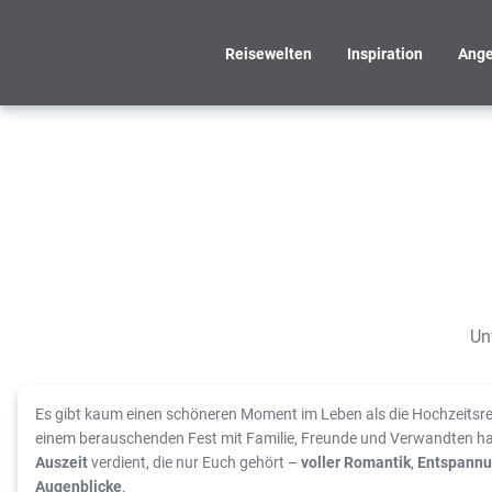
Reisewelten
Inspiration
Ange
Eure Traumreise beginnt
hier
Unvergessliche
Hochzeitsreisen!
Un
Es gibt kaum einen schöneren Moment im Leben als die Hochzeitsr
einem berauschenden Fest mit Familie, Freunde und Verwandten ha
Auszeit
verdient, die nur Euch gehört –
voller Romantik
,
Entspann
Augenblicke
.