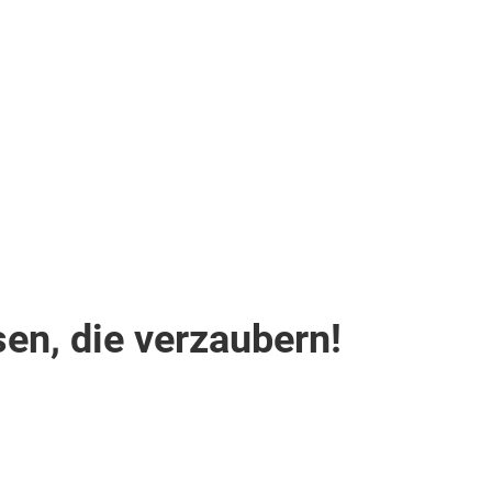
(DS1)
.
inkl.
Flüge
1.447
€
ab
Zum Angebot
pro Person
en, die verzaubern!