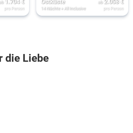
1.704
€
Ostküste
2.058
€
ab
ab
pro Person
14 Nächte
+
All Inclusive
pro Person
 die Liebe