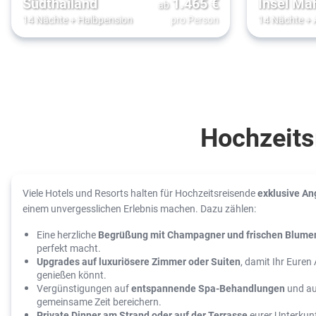
Südthailand
1.465
€
Insel Ma
ab
14 Nächte
+
Halbpension
pro Person
14 Nächte
+
Hochzeits
Viele Hotels und Resorts halten für Hochzeitsreisende
exklusive A
einem unvergesslichen Erlebnis machen. Dazu zählen:
Eine herzliche
Begrüßung mit Champagner und frischen Blume
perfekt macht.
Upgrades auf luxuriösere Zimmer oder Suiten
, damit Ihr Euren
genießen könnt.
Vergünstigungen auf
entspannende Spa-Behandlungen
und au
gemeinsame Zeit bereichern.
Private Dinner am Strand oder auf der Terrasse
eurer Unterkunf