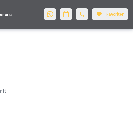
Favoriten
er uns
nft