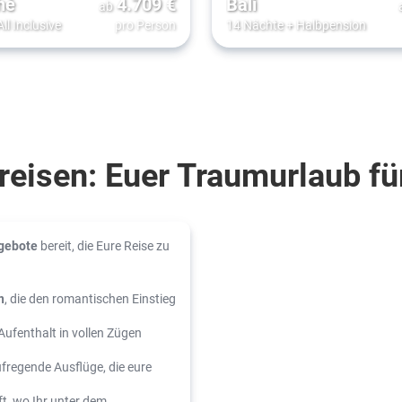
hé
4.709
€
Bali
ab
All Inclusive
pro Person
14 Nächte
+
Halbpension
reisen: Euer Traumurlaub für
ngebote
bereit, die Eure Reise zu
n
, die den romantischen Einstieg
 Aufenthalt in vollen Zügen
fregende Ausflüge, die eure
t, wo Ihr unter dem