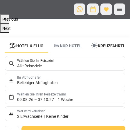
Previous
Next
Urlaubsreisen
HOTEL & FLUG
NUR HOTEL
KREUZFAHRTEN
ab dem
EuroAirport
Wählen Sie Ihr Reiseziel
Zu den
Alle Reiseziele
schönsten
Destinationen
Ihr Abflughafen
Beliebiger Abflughafen
ab
Basel/Mulhouse
Wählen Sie Ihren Reisezeitraum
09.08.26
–
07.10.27
1 Woche
Wer wird verreisen
2 Erwachsene
Keine Kinder