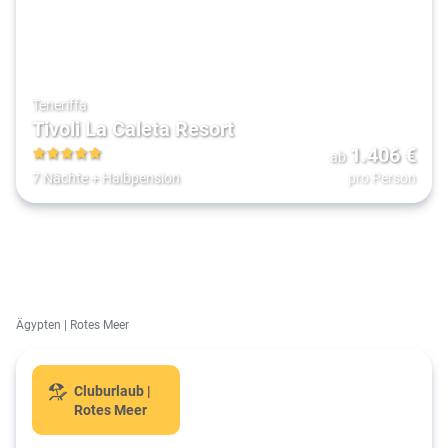
Teneriffa
Tivoli La Caleta Resort
1.406
€
ab
5
7 Nächte
+
Halbpension
pro Person
Ägypten | Rotes Meer
Cluburlaub |
Rotes Meer