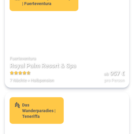
| Fuerteventura
Fuerteventura
Royal Palm Resort & Spa
957
€
ab
4.5
7 Nächte
+
Halbpension
pro Person
Das
Wanderparadies |
Teneriffa