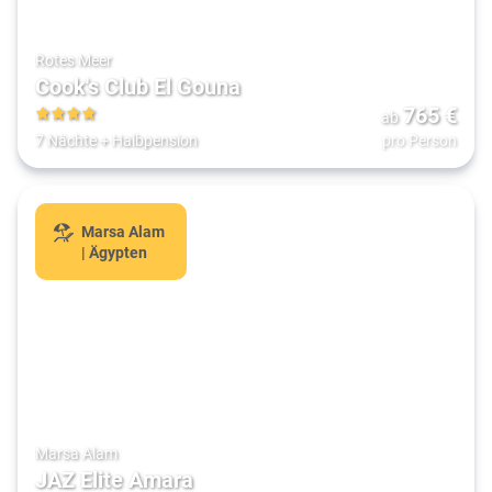
Rotes Meer
Cook's Club El Gouna
765
€
ab
4
7 Nächte
+
Halbpension
pro Person
Marsa Alam
| Ägypten
Marsa Alam
JAZ Elite Amara