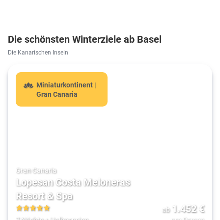
Die schönsten Winterziele ab Basel
Die Kanarischen Inseln
Miniaturkontinent |
Gran Canaria
Gran Canaria
Lopesan Costa Meloneras
Resort & Spa
1.452
€
ab
5
7 Nächte
+
Halbpension
pro Person