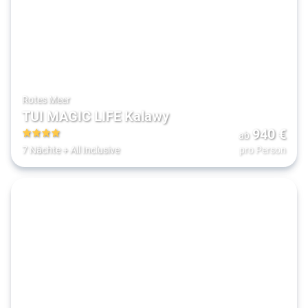
Rotes Meer
TUI MAGIC LIFE Kalawy
940
€
ab
4
7 Nächte
+
All Inclusive
pro Person