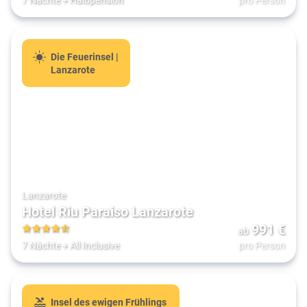
Die Feuerinsel |
Lanzarote
Lanzarote
Hotel Riu Paraiso Lanzarote
991
€
ab
4.5
7 Nächte
+
All Inclusive
pro Person
Insel des ewigen Frühlings