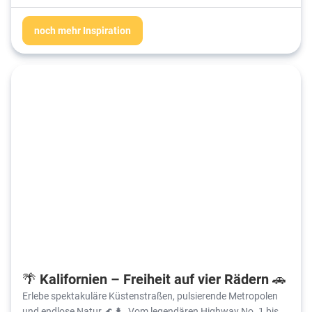
noch mehr Inspiration
🌴 Kalifornien – Freiheit auf vier Rädern 🚗
Erlebe spektakuläre Küstenstraßen, pulsierende Metropolen
und endlose Natur 🌊🌲. Vom legendären Highway No. 1 bis