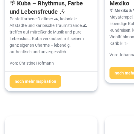
🌴 Kuba – Rhythmus, Farbe
Mexiko
und Lebensfreude 🎶
🌴
Mexiko & 
Mayatempel, 
Pastellfarbene Oldtimer 🚗, koloniale
lebendige Ku
Altstädte und karibische Traumstrände 🌊
Rundreisen, k
treffen auf mitreißende Musik und pure
Wohlfühlmom
Lebenslust. Kuba verzaubert mit seinem
Karibik! ✨
ganz eigenen Charme – lebendig,
authentisch und unvergesslich.
Von: Johann
Von: Christine Hofmann
noch mehr
noch mehr Inspiration