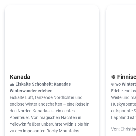
Kanada
❄️ Finnis
🏔️ Eiskalte Schönheit: Kanadas
❄️
wo Winter
Winterwunder erleben
Erlebe endlo
Eiskalte Luft, tanzende Nordlichter und
Weite und ma
endlose Winterlandschaften – eine Reise in
Huskyabenteue
den Norden Kanadas ist ein echtes
entspannte St
Abenteuer. Von magischen Nächten in
Lappland ist 
Yellowknife über unberührte Wildnis bis hin
Von: Christ
zu den imposanten Rocky Mountains