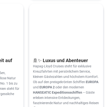
it auf
🚢✨ Luxus und Abenteuer
Hapag-Lloyd Cruises steht für exklusive
Kreuzfahrten mit persönlichem Service,
ßen,
kleinen Gästezahlen und höchstem Komfort.
dlose Natur
Ob auf den preisgekrönten Schiffen
EUROPA
No. 1 bis zu
und
EUROPA 2
oder den modernen
ien steht für
HANSEATIC Expeditionsschiffen
– Gäste
rgessliche
erleben intensive Entdeckungen,
faszinierende Natur und nachhaltiges Reisen