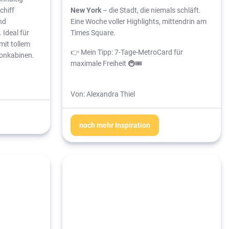
chiff
New York
– die Stadt, die niemals schläft.
nd
Eine Woche voller Highlights, mittendrin am
 Ideal für
Times Square.
mit tollem
👉 Mein Tipp: 7-Tage-MetroCard für
konkabinen.
maximale Freiheit 🚇🎟️
Von: Alexandra Thiel
noch mehr Inspiration