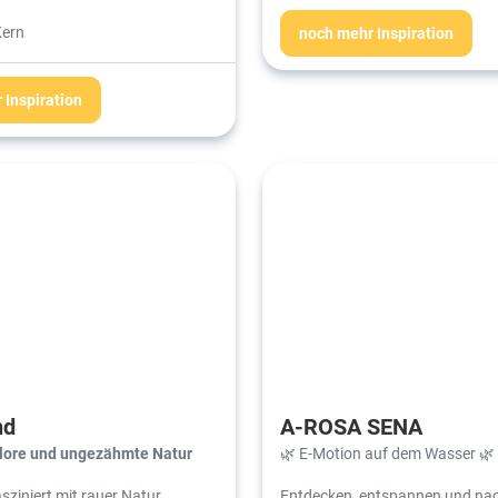
Kern
noch mehr Inspiration
 Inspiration
nd
A-ROSA SENA
klore und ungezähmte Natur
🌿 E-Motion auf dem Wasser 🌿
sziniert mit rauer Natur,
Entdecken, entspannen und nac