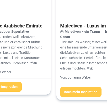
te Arabische Emirate
Malediven - Luxus im
adt der Superlative
🏝️
Malediven – ein Traum im I
tzernden Wolkenkratzern,
Ozean
e und orientalischer Kultur
Türkisblaues Wasser, feiner we
h eine faszinierende Mischung
eine faszinierende Unterwasse
r, Luxus und Tradition.
die Malediven zu einem echten
i mit all seinen Kontrasten
Sehnsuchtsziel. Perfekt für alle,
slichen Erlebnissen. 🌴🌆
Luxus und Natur in ihrer schön
erleben möchten. 💙🌊
a Weber
Von: Johanna Weber
 Inspiration
noch mehr Inspiration