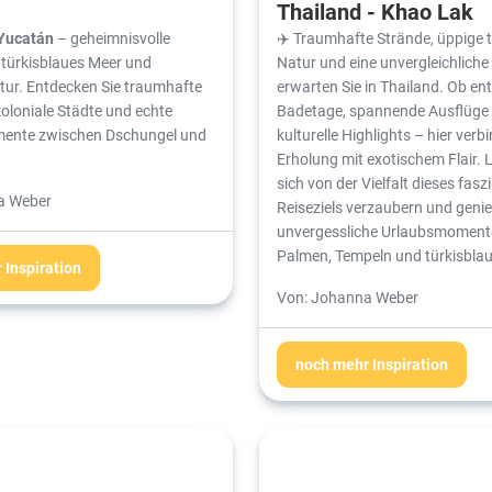
Thailand - Khao Lak
Yucatán
– geheimnisvolle
✈️ Traumhafte Strände, üppige 
türkisblaues Meer und
Natur und eine unvergleichliche 
ltur. Entdecken Sie traumhafte
erwarten Sie in Thailand. Ob e
oloniale Städte und echte
Badetage, spannende Ausflüge
ente zwischen Dschungel und
kulturelle Highlights – hier verb
Erholung mit exotischem Flair. 
sich von der Vielfalt dieses fas
a Weber
Reiseziels verzaubern und genie
unvergessliche Urlaubsmoment
Palmen, Tempeln und türkisbla
 Inspiration
Von: Johanna Weber
noch mehr Inspiration