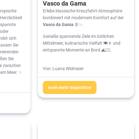
Vasco da Gama
tropische
Erlebe klassische Kreuzfahrt-Atmosphäre
Herzlichkeit
kombiniert mit modernem Komfort auf der
ntspannte
Vasco da Gama
🚢✨.
 oder
Genieße spannende Ziele im östlichen
indet sich
Mittelmeer, kulinarische Vielfalt 🍽️🍷 und
Lassen Sie
entspannte Momente an Bord 🌊🧘‍♀️.
zinierenden
ßen Sie
e zwischen
Von: Luana Widmaier
uem Meer. ✨
noch mehr Inspiration