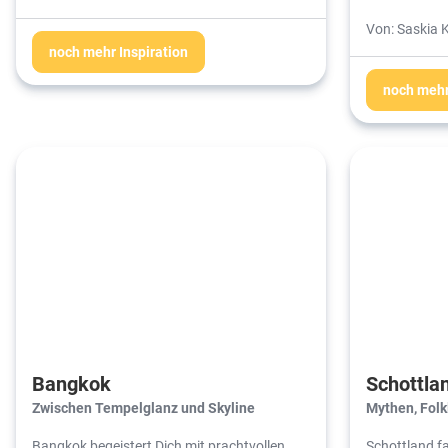
Von: Saskia 
noch mehr Inspiration
noch mehr
Bangkok
Schottla
Zwischen Tempelglanz und Skyline
Mythen, Fol
Bangkok begeistert Dich mit prachtvollen
Schottland fa