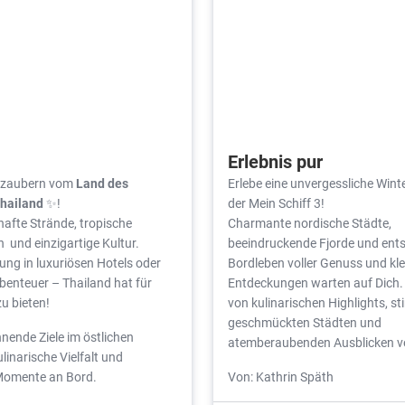
Erlebnis pur
erzaubern vom
Land des
Erlebe eine unvergessliche Win
Thailand
✨!
der Mein Schiff 3!
hafte Strände, tropische
Charmante nordische Städte,
 und einzigartige Kultur.
beeindruckende Fjorde und ent
ng in luxuriösen Hotels oder
Bordleben voller Genuss und kle
enteuer – Thailand hat für
Entdeckungen warten auf Dich.
zu bieten!
von kulinarischen Highlights, s
geschmückten Städten und
nende Ziele im östlichen
atemberaubenden Ausblicken v
ulinarische Vielfalt und
Momente an Bord.
Von: Kathrin Späth