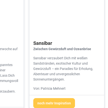
Sansibar
terwoche auf
Zwischen Gewürzduft und Ozeanbrise
Sansibar verzaubert Dich mit weißen
Sandstränden, exotischer Kultur und
spanntes
Gewürzduft – ein Paradies für Erholung,
iner
Abenteuer und unvergesslichen
 Lass Dich
Sonnenuntergängen.
timmungsvoll
Von: Patricia Mehnert
erzaubern.
noch mehr Inspiration