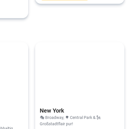
New York
🎭 Broadway, 🌳 Central Park & 🗽
Großstadtflair pur!
hhaltig