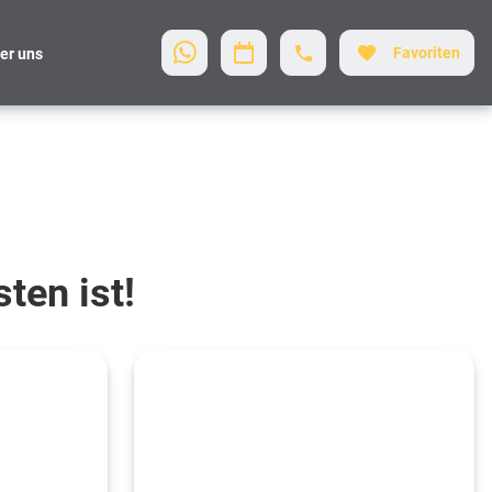
Favoriten
er uns
ten ist!