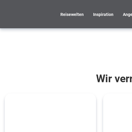
Reisewelten
Inspiration
Ange
Von uns
für Euch
getestet
Wir ver