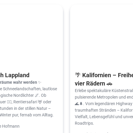
ch Lappland
🌴 Kalifornien – Freihe
träume wahr werden
✨
vier Rädern 🚗
se Schneelandschaften, lautlose
Erlebe spektakuläre Küstenstra
gische Nordlichter 🌌. Ob
pulsierende Metropolen und en
r 🐕‍🦺, Rentiersafari 🦌 oder
🌊🌲. Vom legendären Highway 
unden in der stillen Natur –
traumhaften Stränden – Kaliforn
Winter pur, fernab vom Alltag.
Vielfalt, Lebensgefühl und unve
Roadtrips.
ine Hofmann