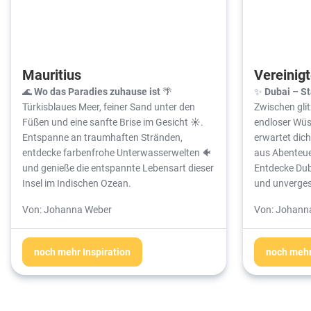
Mauritius
Vereinig
🌊 Wo das Paradies zuhause ist
🌴
✨
Dubai – St
Türkisblaues Meer, feiner Sand unter den
Zwischen gli
Füßen und eine sanfte Brise im Gesicht ☀️.
endloser Wüst
Entspanne an traumhaften Stränden,
erwartet dic
entdecke farbenfrohe Unterwasserwelten 🐠
aus Abenteue
und genieße die entspannte Lebensart dieser
Entdecke Duba
Insel im Indischen Ozean.
und unverges
Von: Johanna Weber
Von: Johann
noch mehr Inspiration
noch mehr