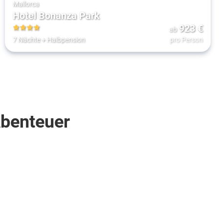
Mallorca
Hotel Bonanza Park
923
€
ab
4
7 Nächte
+
Halbpension
pro Person
Abenteuer