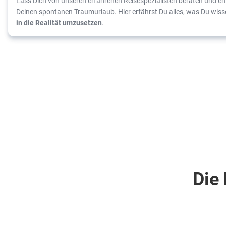
Lass Dich von unseren erfahrenen Reisespezialisten beraten und ent
Deinen spontanen Traumurlaub. Hier erfährst Du alles, was Du wis
in die Realität umzusetzen
.
Die 
Griechenland . Rhodos . Kalithea
Dominikanisch