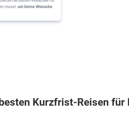
decke die besten Reiseziele für
sen musst,
um Deine Wünsche
besten Kurzfrist-Reisen für
e Republik . Nordküste . Puerto Plata
Türkei . Türkische Riviera . Side