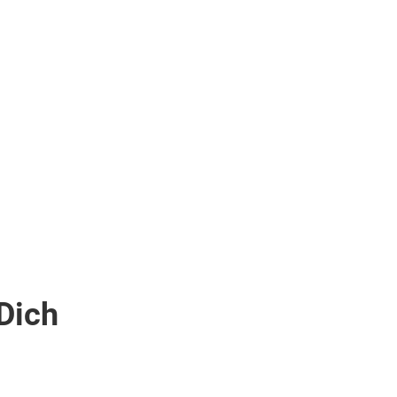
 Dich
Ägypten . Rotes Meer . El Quseir