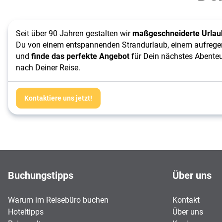
Seit über 90 Jahren gestalten wir 
maßgeschneiderte Urlau
Du von einem entspannenden Strandurlaub, einem aufregende
und 
finde das perfekte Angebot
 für Dein nächstes Abenteu
nach Deiner Reise.
Kontaktiere uns jetzt!
Footer
Footer navigation
Buchungstipps
Über uns
Warum im Reisebüro buchen
Kontakt
Hoteltipps
Über uns