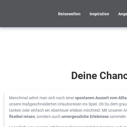
Reisewelten
Inspiration
Ange
Entdecke Dein
unvergessliches
Abenteuer zum
Greifen nah!
Deine Chanc
Spontan
ins
Manchmal sehnt man sich nach einer
spontanen Auszeit vom Allt
unsere maßgeschneiderten Urlaubsreisen ins Spiel. Ob Du dem grau
Traumziel!
tanken oder einfach ein Abenteuer erleben möchtest: Mit unseren A
flexibel reisen,
sondern auch
unvergessliche Erlebnisse
sammeln.