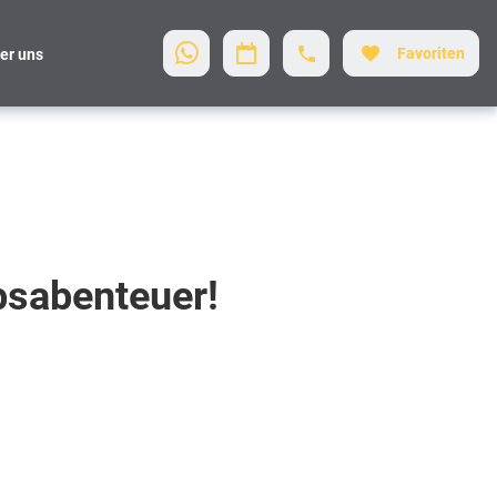
Favoriten
er uns
bsabenteuer!