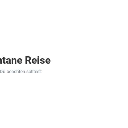
765
€
ab
Zum Angebot
pro Person
ntane Reise
 Du beachten solltest: