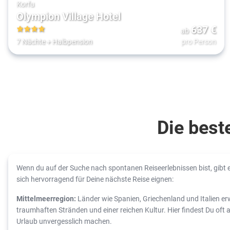
Korfu
Olympion Village Hotel
637
€
ab
4
7 Nächte
+
Halbpension
pro Person
Die best
Wenn du auf der Suche nach spontanen Reiseerlebnissen bist, gibt e
sich hervorragend für Deine nächste Reise eignen:
Mittelmeerregion:
Länder wie Spanien, Griechenland und Italien er
traumhaften Stränden und einer reichen Kultur. Hier findest Du oft 
Urlaub unvergesslich machen.