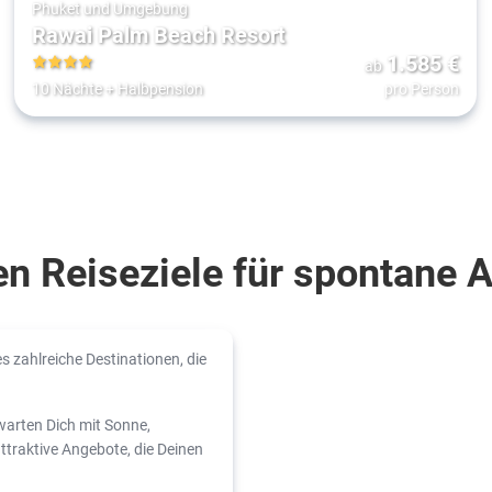
Phuket und Umgebung
Rawai Palm Beach Resort
1.585
€
ab
4
10 Nächte
+
Halbpension
pro Person
en Reiseziele für spontane 
s zahlreiche Destinationen, die
warten Dich mit Sonne,
attraktive Angebote, die Deinen