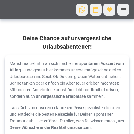
Entdecke Dein
Deine Chance auf unvergessliche
unvergessliches
Abenteuer zum
Urlaubsabenteuer!
Greifen nah!
Spontan
Manchmal sehnt man sich nach einer
spontanen Auszeit vom
ins
Alltag
– und genau hier kommen unsere maßgeschneiderten
Urlaubsreisen ins Spiel. Ob Du dem grauen Wetter entfliehen,
Traumziel!
Sonne tanken oder einfach ein Abenteuer erleben möchtest:
Mit unseren Angeboten kannst Du nicht nur
flexibel reisen,
sondern auch
unvergessliche Erlebnisse
sammeln.
Lass Dich von unseren erfahrenen Reisespezialisten beraten
und entdecke die besten Reiseziele für Deinen spontanen
Traumurlaub. Hier erfährst Du alles, was Du wissen musst,
um
Deine Wünsche in die Realität umzusetzen
.