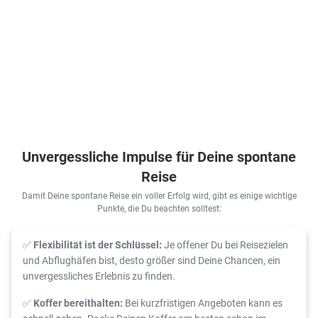
785
€
769
€
ab
ab
925
€
Zum Angebot
1.588
€
ab
ab
Zum Angebot
pro Person
pro Person
Zum Angebot
pro Person
pro Person
Unvergessliche Impulse für Deine spontane
Reise
Damit Deine spontane Reise ein voller Erfolg wird, gibt es einige wichtige
Punkte, die Du beachten solltest:
✅
Flexibilität ist der Schlüssel:
Je offener Du bei Reisezielen
und Abflughäfen bist, desto größer sind Deine Chancen, ein
unvergessliches Erlebnis zu finden.
✅
Koffer bereithalten:
Bei kurzfristigen Angeboten kann es