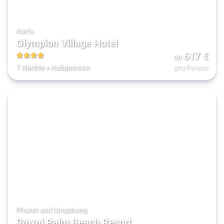
Korfu
Olympion Village Hotel
617
€
ab
4
7 Nächte
+
Halbpension
pro Person
Phuket und Umgebung
Rawai Palm Beach Resort