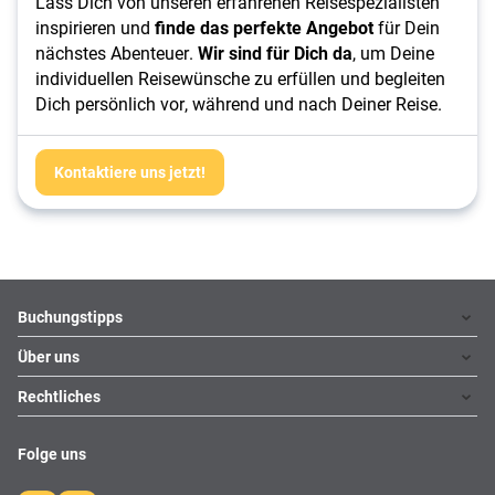
Lass Dich von unseren erfahrenen Reisespezialisten 
inspirieren und 
finde das perfekte Angebot
 für Dein 
nächstes Abenteuer. 
Wir sind für Dich da
, um Deine 
individuellen Reisewünsche zu erfüllen und begleiten 
Dich persönlich vor, während und nach Deiner Reise.
Kontaktiere uns jetzt!
Footer
Footer navigation
Buchungstipps
Über uns
Warum im Reisebüro buchen
Hoteltipps
Rechtliches
Kontakt
Reisewelten
Über uns
Impressum
Folge uns
Karriere
Datenschutz