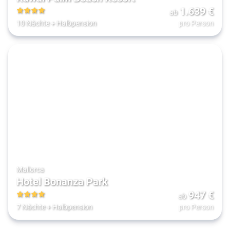
1.639
€
ab
4
10 Nächte
+
Halbpension
pro Person
Mallorca
Hotel Bonanza Park
947
€
ab
4
7 Nächte
+
Halbpension
pro Person