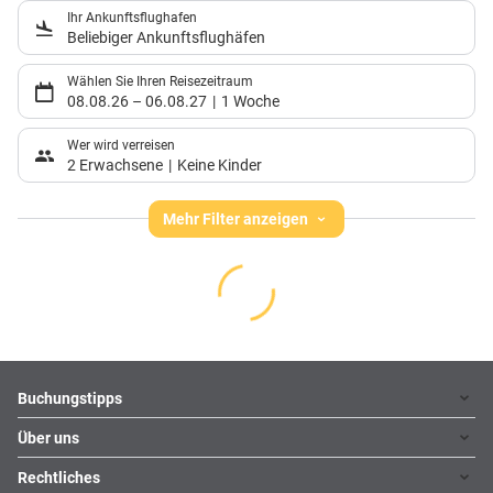
Ihr Ankunftsflughafen
Beliebiger Ankunftsflughäfen
Wählen Sie Ihren Reisezeitraum
08.08.26
–
06.08.27
1 Woche
Wer wird verreisen
2 Erwachsene
Keine Kinder
Mehr Filter anzeigen
Footer
Footer navigation
Buchungstipps
Über uns
Warum im Reisebüro buchen
Hoteltipps
Rechtliches
Kontakt