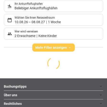
Ihr Ankunftsflughafen
Beliebiger Ankunftsflughäfen
Wählen Sie Ihren Reisezeitraum
10.08.26
–
08.08.27
1 Woche
Wer wird verreisen
2 Erwachsene
Keine Kinder
Mehr Filter anzeigen
Footer
Footer navigation
Buchungstipps
Über uns
Warum im Reisebüro buchen
Hoteltipps
Rechtliches
Kontakt