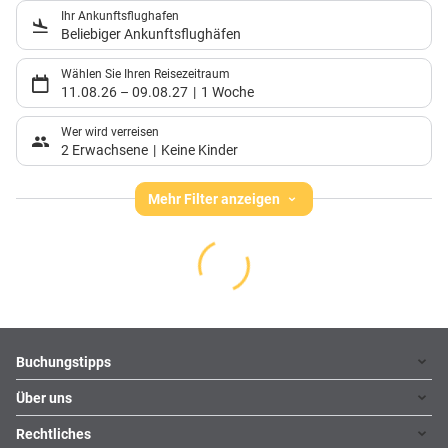
Ihr Ankunftsflughafen
Beliebiger Ankunftsflughäfen
Wählen Sie Ihren Reisezeitraum
11.08.26
–
09.08.27
1 Woche
Wer wird verreisen
2 Erwachsene
Keine Kinder
Mehr Filter anzeigen
Footer
Footer navigation
Buchungstipps
Über uns
Warum im Reisebüro buchen
Hoteltipps
Rechtliches
Kontakt