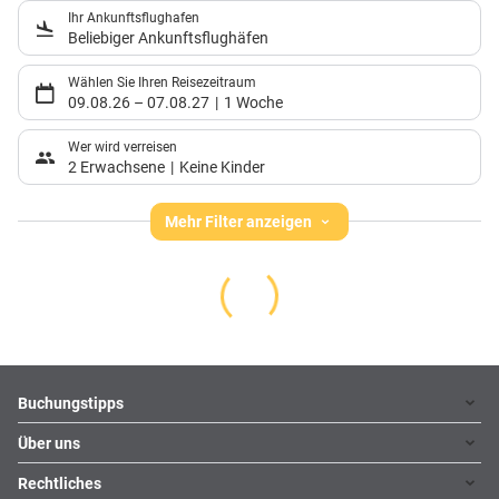
Ihr Ankunftsflughafen
Beliebiger Ankunftsflughäfen
Wählen Sie Ihren Reisezeitraum
09.08.26
–
07.08.27
1 Woche
Wer wird verreisen
2 Erwachsene
Keine Kinder
Mehr Filter anzeigen
Footer
Footer navigation
Buchungstipps
Über uns
Warum im Reisebüro buchen
Hoteltipps
Rechtliches
Kontakt