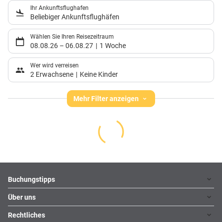
Ihr Ankunftsflughafen
Beliebiger Ankunftsflughäfen
Wählen Sie Ihren Reisezeitraum
08.08.26
–
06.08.27
1 Woche
Wer wird verreisen
2 Erwachsene
Keine Kinder
Mehr Filter anzeigen
Footer
Footer navigation
Buchungstipps
Über uns
Warum im Reisebüro buchen
Hoteltipps
Rechtliches
Kontakt