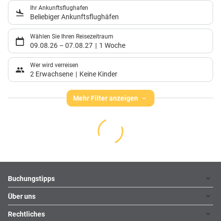
Ihr Ankunftsflughafen
Beliebiger Ankunftsflughäfen
Wählen Sie Ihren Reisezeitraum
09.08.26
–
07.08.27
1 Woche
Wer wird verreisen
2 Erwachsene
Keine Kinder
Mehr Filter anzeigen
Footer
Footer navigation
Buchungstipps
Über uns
Warum im Reisebüro buchen
Hoteltipps
Rechtliches
Kontakt