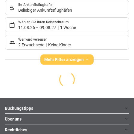
Ihr Ankunftsflughafen
Beliebiger Ankunftsflughäfen
Wählen Sie Ihren Reisezeitraum
11.08.26
–
09.08.27
1 Woche
Wer wird verreisen
2 Erwachsene
Keine Kinder
Mehr Filter anzeigen
Footer
Footer navigation
Buchungstipps
Über uns
Warum im Reisebüro buchen
Hoteltipps
Rechtliches
Kontakt