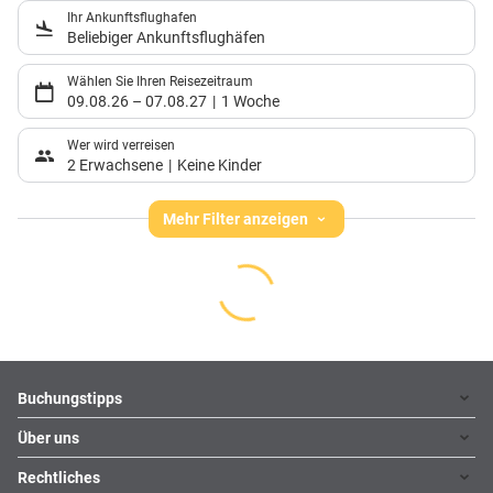
Ihr Ankunftsflughafen
Beliebiger Ankunftsflughäfen
Wählen Sie Ihren Reisezeitraum
09.08.26
–
07.08.27
1 Woche
Wer wird verreisen
2 Erwachsene
Keine Kinder
Mehr Filter anzeigen
Footer
Footer navigation
Buchungstipps
Über uns
Warum im Reisebüro buchen
Hoteltipps
Rechtliches
Kontakt