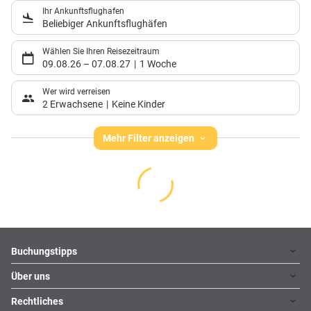
Ihr Ankunftsflughafen
Beliebiger Ankunftsflughäfen
Wählen Sie Ihren Reisezeitraum
09.08.26
–
07.08.27
1 Woche
Wer wird verreisen
2 Erwachsene
Keine Kinder
Mehr Filter anzeigen
Footer
Footer navigation
Buchungstipps
Über uns
Warum im Reisebüro buchen
Hoteltipps
Rechtliches
Kontakt