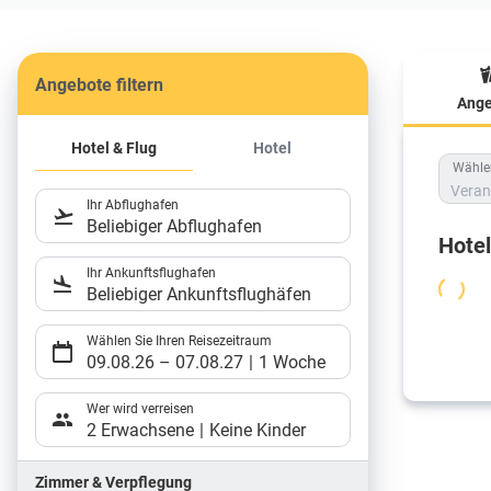
Angebote filtern
Ange
Hote
Hotel & Flug
Hotel
Wählen
Veran
Ihr Abflughafen
Beliebiger Abflughafen
Hote
Ihr Ankunftsflughafen
Beliebiger Ankunftsflughäfen
Wählen Sie Ihren Reisezeitraum
09.08.26
–
07.08.27
1 Woche
Wer wird verreisen
2 Erwachsene
Keine Kinder
Zimmer & Verpflegung