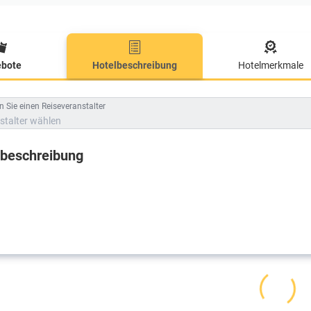
bote
Hotelbeschreibung
Hotelmerkmale
lbeschreibung
 Sie einen Reiseveranstalter
stalter wählen
lbeschreibung