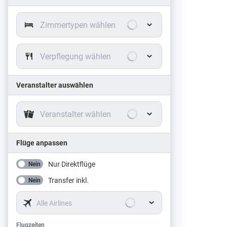
Zimmertypen wählen
Verpflegung wählen
Veranstalter auswählen
Veranstalter wählen
Flüge anpassen
Nur Direktflüge
Nein
Transfer inkl.
Nein
Alle Airlines
Flugzeiten
Flugzeiten