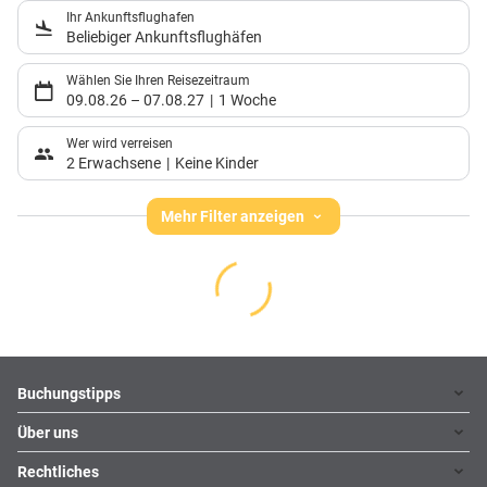
Ihr Ankunftsflughafen
Beliebiger Ankunftsflughäfen
Wählen Sie Ihren Reisezeitraum
09.08.26
–
07.08.27
1 Woche
Wer wird verreisen
2 Erwachsene
Keine Kinder
Mehr Filter anzeigen
Footer
Footer navigation
Buchungstipps
Über uns
Warum im Reisebüro buchen
Hoteltipps
Rechtliches
Kontakt