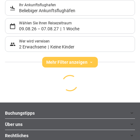
Ihr Ankunftsflughafen
Beliebiger Ankunftsflughäfen
Wählen Sie Ihren Reisezeitraum
09.08.26
–
07.08.27
1 Woche
Wer wird verreisen
2 Erwachsene
Keine Kinder
Mehr Filter anzeigen
Footer
Footer navigation
Buchungstipps
Über uns
Warum im Reisebüro buchen
Hoteltipps
Rechtliches
Kontakt