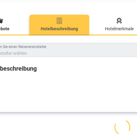
bote
Hotelbeschreibung
Hotelmerkmale
lbeschreibung
 Sie einen Reiseveranstalter
stalter wählen
lbeschreibung