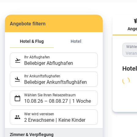
Angebote filtern
Ange
Hote
Hotel & Flug
Hotel
Wählen
Veran
Ihr Abflughafen
Beliebiger Abflughafen
Hote
Ihr Ankunftsflughafen
Beliebiger Ankunftsflughäfen
Wählen Sie Ihren Reisezeitraum
10.08.26
–
08.08.27
1 Woche
Wer wird verreisen
2 Erwachsene
Keine Kinder
Zimmer & Verpflegung