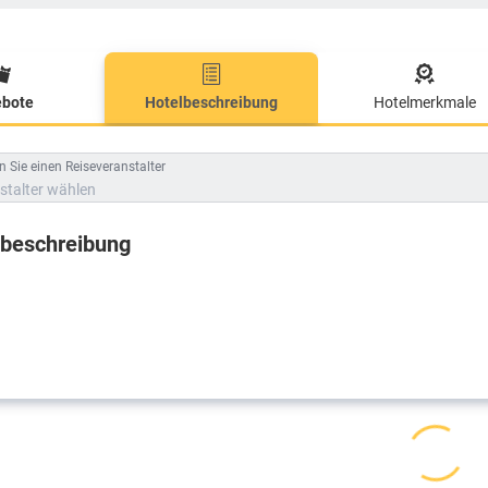
bote
Hotelbeschreibung
Hotelmerkmale
lbeschreibung
 Sie einen Reiseveranstalter
stalter wählen
lbeschreibung