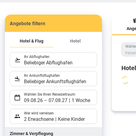
Angebote filtern
Ange
Hote
Hotel & Flug
Hotel
Wählen
Veran
Ihr Abflughafen
Beliebiger Abflughafen
Hote
Ihr Ankunftsflughafen
Beliebiger Ankunftsflughäfen
Wählen Sie Ihren Reisezeitraum
09.08.26
–
07.08.27
1 Woche
Wer wird verreisen
2 Erwachsene
Keine Kinder
Zimmer & Verpflegung