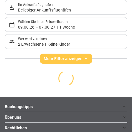
Ihr Ankunftsflughafen
Beliebiger Ankunftsflughäfen
Wählen Sie Ihren Reisezeitraum
09.08.26
–
07.08.27
1 Woche
Wer wird verreisen
2 Erwachsene
Keine Kinder
Mehr Filter anzeigen
Footer
Footer navigation
Buchungstipps
Über uns
Warum im Reisebüro buchen
Hoteltipps
Rechtliches
Kontakt